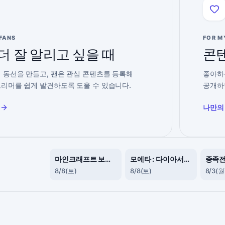
 FANS
FOR M
더 잘 알리고 싶을 때
콘텐
 동선을 만들고, 팬은 관심 콘텐츠를 등록해
좋아하
리머를 쉽게 발견하도록 도울 수 있습니다.
공개하
나만의
E
마인크래프트 보람서버 (다이아 + 힐링 서버)
모에타 : 다이아서버💎
8/8(토)
8/8(토)
8/3(월