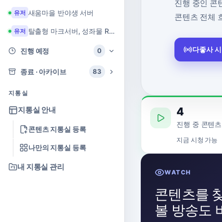
진행 중인 콘
새움마을 반야생 서버
유저
콘텐츠 전체 
탈출형 마크서버, 성좌물 RPG 마크서버
유저
다좋사 
진행 예정
0
종료 · 아카이브
83
지통실
4
지통실 안내
진행 중 콘텐츠
콘텐츠 지통실 등록
지금 시청 가능
나만의 지통실 등록
내 지통실 관리
WATCH
콘텐츠를 
볼 방송도 