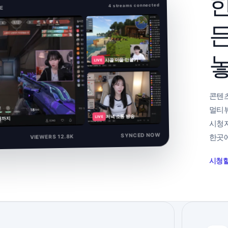
한
4 streams connected
VE
놓
시골 마을 만들기
LIVE
콘텐츠
멀티뷰
저녁 소통 방송
LIVE
때까지
시청자
SYNCED NOW
한곳에
VIEWERS 12.8K
시청할