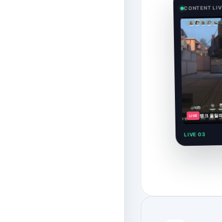
CONTENT LI
랭크 올릴 
LIVE
LIVE 03