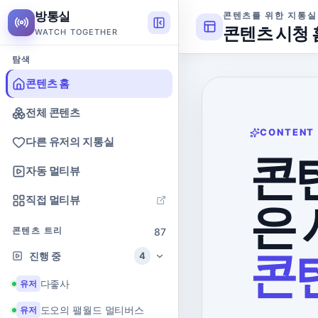
방통실
콘텐츠를 위한 지통실
콘텐츠 시청 
WATCH TOGETHER
탐색
콘텐츠 홈
전체 콘텐츠
CONTENT
다른 유저의 지통실
콘
자동 멀티뷰
직접 멀티뷰
은 
콘텐츠 트리
87
콘
진행 중
4
다좋사
유저
도오의 팰월드 멀티버스
유저