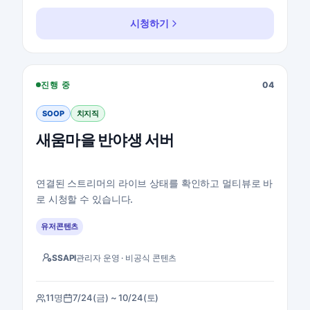
시청하기
새움마을 반야생 서버 지통실 보기
진행 중
04
SOOP
치지직
새움마을 반야생 서버
연결된 스트리머의 라이브 상태를 확인하고 멀티뷰로 바
로 시청할 수 있습니다.
유저콘텐츠
SSAPI
관리자 운영 · 비공식 콘텐츠
11명
7/24(금) ~ 10/24(토)