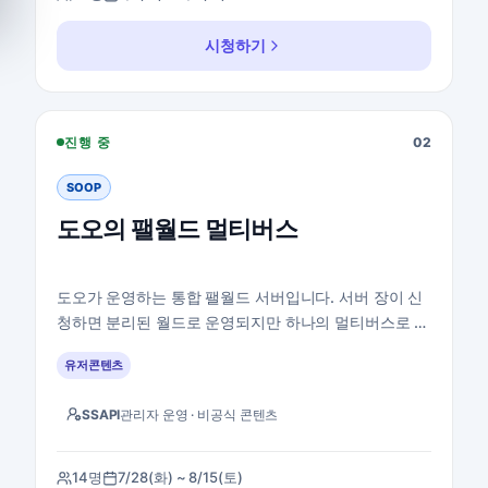
시청하기
도오의 팰월드 멀티버스 지통실 보기
진행 중
02
SOOP
도오의 팰월드 멀티버스
도오가 운영하는 통합 팰월드 서버입니다. 서버 장이 신
청하면 분리된 월드로 운영되지만 하나의 멀티버스로 운
영됩니다.
유저콘텐츠
SSAPI
관리자 운영 · 비공식 콘텐츠
14명
7/28(화) ~ 8/15(토)