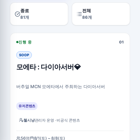
종료
전체
81개
86개
모에타 : 다이아서버💎 지통실 보기
진행 중
01
SOOP
모에타 : 다이아서버💎
버추얼 MCN 모에타에서 주최하는 다이아서버
유저콘텐츠
첼시냥
관리자 운영 · 비공식 콘텐츠
56명
8/1(토) ~ 8/8(토)