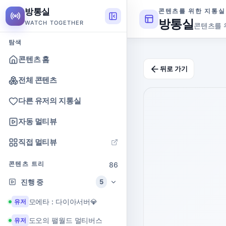
방통실
콘텐츠를 위한 지통실
방통실
WATCH TOGETHER
콘텐츠를 
탐색
콘텐츠 홈
뒤로 가기
전체 콘텐츠
다른 유저의 지통실
자동 멀티뷰
직접 멀티뷰
콘텐츠 트리
86
진행 중
5
모에타 : 다이아서버💎
유저
도오의 팰월드 멀티버스
유저