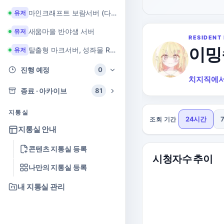
마인크래프트 보람서버 (다이아 + 힐링 서버)
유저
새움마을 반야생 서버
유저
RESIDENT 
이밍
탈출형 마크서버, 성좌물 RPG 마크서버
유저
진행 예정
0
치지직에서
종료 · 아카이브
81
지통실
24시간
조회 기간
지통실 안내
콘텐츠 지통실 등록
시청자수 추이
나만의 지통실 등록
내 지통실 관리