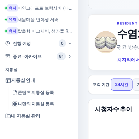
마인크래프트 보람서버 (다이아 + 힐링 서버)
유저
새움마을 반야생 서버
유저
RESIDENT 
수염
탈출형 마크서버, 성좌물 RPG 마크서버
유저
진행 예정
0
평균 방송
종료 · 아카이브
81
치지직에서
지통실
지통실 안내
24시간
조회 기간
콘텐츠 지통실 등록
나만의 지통실 등록
시청자수 추이
내 지통실 관리