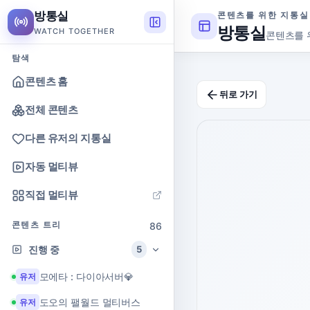
방통실
콘텐츠를 위한 지통실
방통실
WATCH TOGETHER
콘텐츠를 
탐색
콘텐츠 홈
뒤로 가기
전체 콘텐츠
다른 유저의 지통실
자동 멀티뷰
직접 멀티뷰
콘텐츠 트리
86
진행 중
5
모에타 : 다이아서버💎
유저
도오의 팰월드 멀티버스
유저