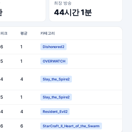
간
최장 방송
간
44시간 1분
피크
평균
카테고리
6
1
Dishonored2
5
1
OVERWATCH
4
4
Slay_the_Spire2
5
1
Slay_the_Spire2
4
4
Resident_Evil2
6
6
StarCraft_II_Heart_of_the_Swarm