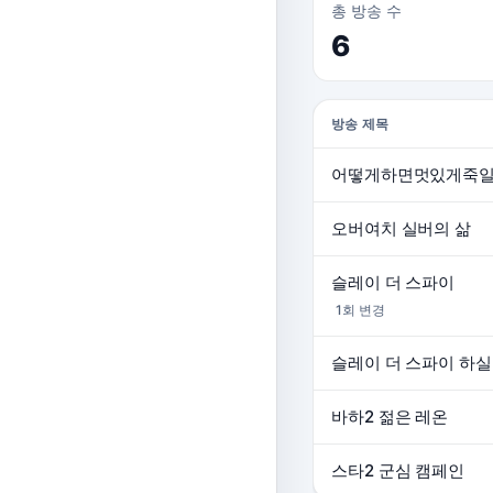
총 방송 수
6
방송 제목
어떻게하면멋있게죽
오버여치 실버의 삶
슬레이 더 스파이
1회 변경
슬레이 더 스파이 하실
바하2 젊은 레온
스타2 군심 캠페인