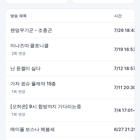
방송 제목
시간
랜덤무기군 - 조충곤
7/26 18:43~
이나즈마 클로니클
7/19 16:53~
2회 변경
난 듄켈이 싫다
7/12 18:57~
가자 료슈 풀제약 15층
7/11 20:30~
1회 변경
[오하온] 9시 합방까지 기다리는중
7/4 17:01~2
1회 변경
메이플 보스나 해봄세
6/27 21:25~