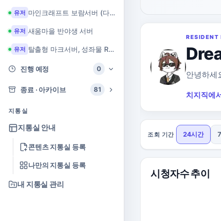
마인크래프트 보람서버 (다이아 + 힐링 서버)
유저
새움마을 반야생 서버
유저
RESIDENT 
Dr
탈출형 마크서버, 성좌물 RPG 마크서버
유저
진행 예정
0
안녕하세요
종료 · 아카이브
81
치지직에서
지통실
지통실 안내
24시간
조회 기간
콘텐츠 지통실 등록
나만의 지통실 등록
시청자수 추이
내 지통실 관리