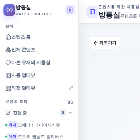
방통실
콘텐츠를 위한 지통실
방통실
WATCH TOGETHER
콘텐츠를 
탐색
콘텐츠 홈
뒤로 가기
전체 콘텐츠
다른 유저의 지통실
자동 멀티뷰
직접 멀티뷰
콘텐츠 트리
86
진행 중
5
모에타 : 다이아서버💎
유저
도오의 팰월드 멀티버스
유저