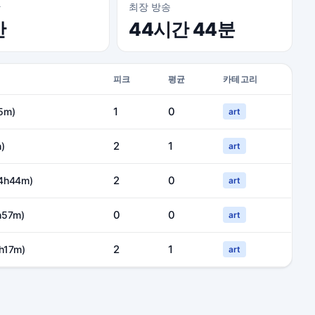
간
최장 방송
간
44시간 44분
피크
평균
카테고리
1
0
5m)
art
2
1
)
art
2
0
44h44m)
art
0
0
h57m)
art
2
1
h17m)
art