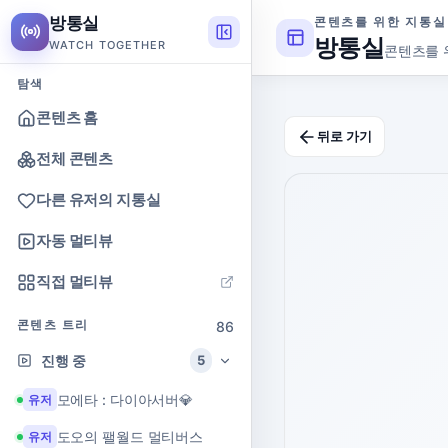
방통실
콘텐츠를 위한 지통실
방통실
WATCH TOGETHER
콘텐츠를 
탐색
콘텐츠 홈
뒤로 가기
전체 콘텐츠
다른 유저의 지통실
자동 멀티뷰
직접 멀티뷰
콘텐츠 트리
86
진행 중
5
모에타 : 다이아서버💎
유저
도오의 팰월드 멀티버스
유저