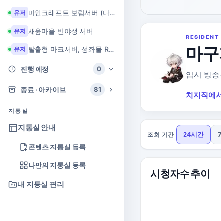
마인크래프트 보람서버 (다이아 + 힐링 서버)
유저
새움마을 반야생 서버
유저
RESIDENT 
마구
탈출형 마크서버, 성좌물 RPG 마크서버
유저
진행 예정
0
임시 방송
종료 · 아카이브
81
치지직에서
지통실
지통실 안내
24시간
조회 기간
콘텐츠 지통실 등록
나만의 지통실 등록
시청자수 추이
내 지통실 관리