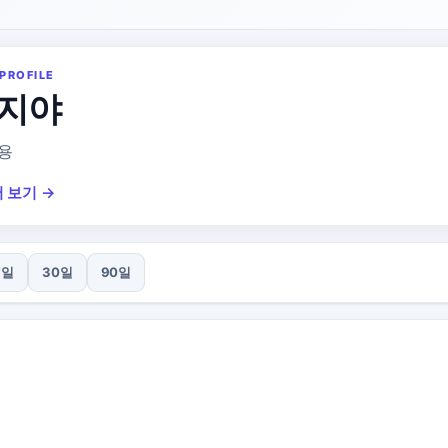
PROFILE
지야
용
 보기 →
7일
30일
90일