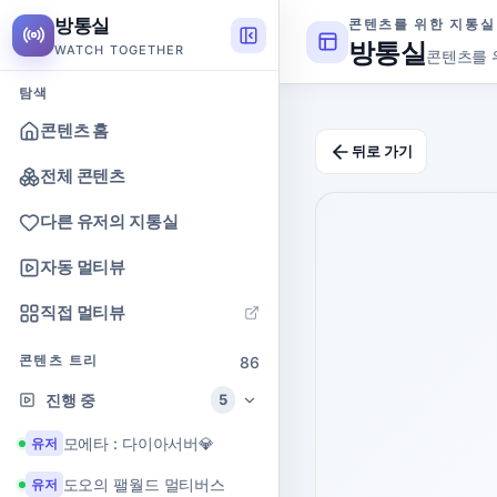
방통실
콘텐츠를 위한 지통실
방통실
WATCH TOGETHER
콘텐츠를 
탐색
콘텐츠 홈
뒤로 가기
전체 콘텐츠
다른 유저의 지통실
자동 멀티뷰
직접 멀티뷰
콘텐츠 트리
86
진행 중
5
모에타 : 다이아서버💎
유저
도오의 팰월드 멀티버스
유저