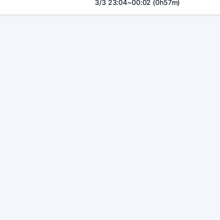
3/3 23:04~00:02 (0h57m)
본 사이트는 SOOP 및 관련 서비스와 제휴 관계가 없으며, 모
이용약관
개인정보 처리방침
채팅
·
·
© 2025 방통실. All rights reserv