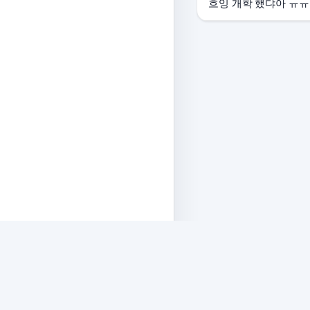
흐잉 개학 했댜아 ㅠㅠ