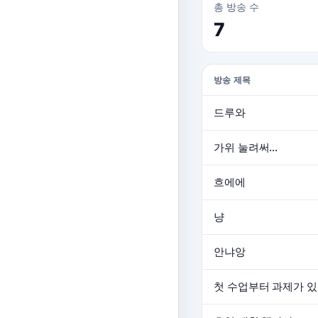
총 방송 수
7
방송 제목
드루와
가위 눌려써...
흐에에
냥
안냐앙
첫 수업부터 과제가 있네