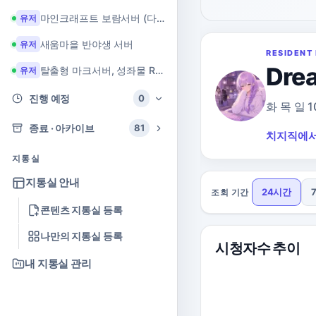
마인크래프트 보람서버 (다이아 + 힐링 서버)
유저
새움마을 반야생 서버
유저
RESIDENT 
Dre
탈출형 마크서버, 성좌물 RPG 마크서버
유저
진행 예정
0
화 목 일
종료 · 아카이브
81
치지직에서
지통실
지통실 안내
24시간
조회 기간
콘텐츠 지통실 등록
나만의 지통실 등록
시청자수 추이
내 지통실 관리