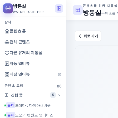
방통실
콘텐츠를 위한 지통실
방통실
WATCH TOGETHER
콘텐츠를 
탐색
콘텐츠 홈
뒤로 가기
전체 콘텐츠
다른 유저의 지통실
자동 멀티뷰
직접 멀티뷰
콘텐츠 트리
86
진행 중
5
모에타 : 다이아서버💎
유저
도오의 팰월드 멀티버스
유저