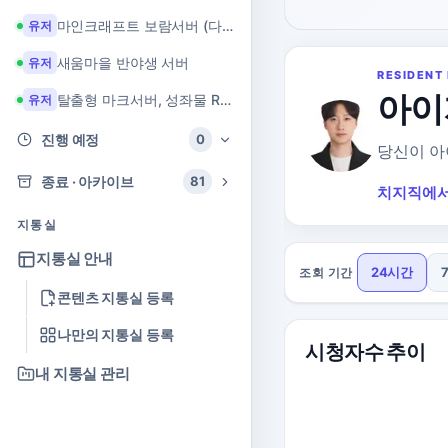
마인크래프트 보람서버 (다이아 + 힐링 서버)
유저
새움마을 반야생 서버
유저
RESIDENT 
아이
탈출형 마크서버, 성좌물 RPG 마크서버
유저
진행 예정
0
당신이 아이
종료 · 아카이브
81
치지직에서
지통실
지통실 안내
24시간
조회 기간
콘텐츠 지통실 등록
나만의 지통실 등록
시청자수 추이
내 지통실 관리