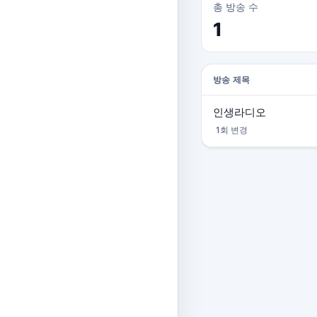
총 방송 수
1
방송 제목
인생라디오
1회 변경