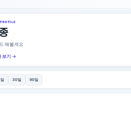
PROFILE
종
드 해볼게요
 보기 →
7일
30일
90일