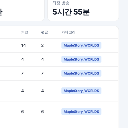
간
최장 방송
간
5시간 55분
피크
평균
카테고리
14
2
MapleStory_WORLDS
4
4
MapleStory_WORLDS
7
7
MapleStory_WORLDS
4
4
MapleStory_WORLDS
6
6
MapleStory_WORLDS