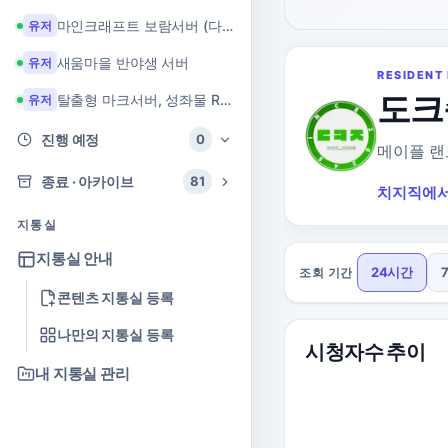
마인크래프트 보람서버 (다이아 + 힐링 서버)
유저
새움마을 반야생 서버
유저
RESIDENT 
도크
탈출형 마크서버, 성좌물 RPG 마크서버
유저
진행 예정
0
메이플 랜
종료 · 아카이브
81
치지직에서
지통실
지통실 안내
24시간
조회 기간
콘텐츠 지통실 등록
나만의 지통실 등록
시청자수 추이
내 지통실 관리