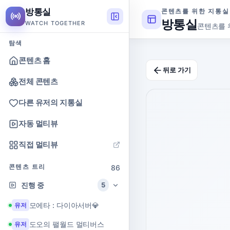
방통실
콘텐츠를 위한 지통실
방통실
WATCH TOGETHER
콘텐츠를 
탐색
콘텐츠 홈
뒤로 가기
전체 콘텐츠
다른 유저의 지통실
자동 멀티뷰
직접 멀티뷰
콘텐츠 트리
86
진행 중
5
모에타 : 다이아서버💎
유저
도오의 팰월드 멀티버스
유저