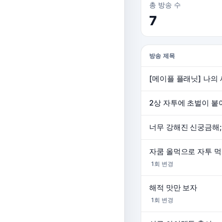
총 방송 수
7
방송 제목
[메이플 플래닛] 나의 
2상 자투에 초벌이 붙
너무 강해진 신궁금해;
자쿰 올먹으로 자투 
1회 변경
해적 맛만 보자
1회 변경