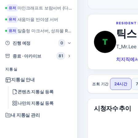
마인크래프트 보람서버 (다이아 + 힐링 서버)
유저
새움마을 반야생 서버
유저
RESIDENT 
틱스 
탈출형 마크서버, 성좌물 RPG 마크서버
유저
진행 예정
0
T_Mr.Lee
종료 · 아카이브
81
치지직에서
지통실
지통실 안내
24시간
조회 기간
콘텐츠 지통실 등록
나만의 지통실 등록
시청자수 추이
내 지통실 관리