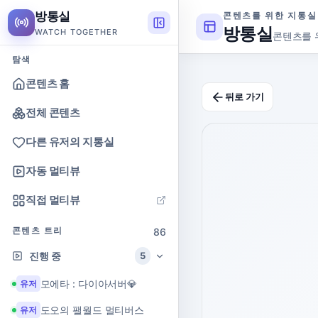
방통실
콘텐츠를 위한 지통실
방통실
WATCH TOGETHER
콘텐츠를 
탐색
콘텐츠 홈
뒤로 가기
전체 콘텐츠
다른 유저의 지통실
자동 멀티뷰
직접 멀티뷰
콘텐츠 트리
86
진행 중
5
모에타 : 다이아서버💎
유저
도오의 팰월드 멀티버스
유저