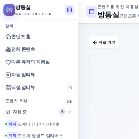
방통실
콘텐츠를 위한 지통실
방통실
WATCH TOGETHER
콘텐츠를 
탐색
콘텐츠 홈
뒤로 가기
전체 콘텐츠
다른 유저의 지통실
자동 멀티뷰
직접 멀티뷰
콘텐츠 트리
86
진행 중
5
모에타 : 다이아서버💎
유저
도오의 팰월드 멀티버스
유저