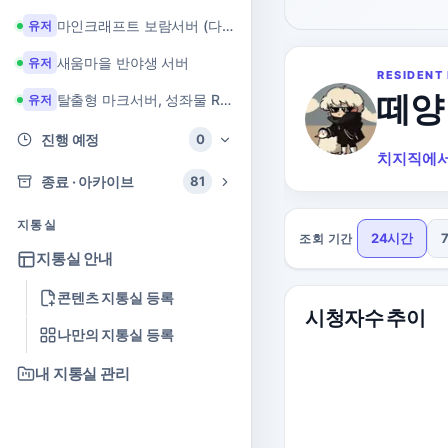
마인크래프트 보람서버 (다이아 + 힐링 서버)
유저
새움마을 반야생 서버
유저
RESIDENT 
떼양
탈출형 마크서버, 성좌물 RPG 마크서버
유저
진행 예정
0
치지직에서
종료 · 아카이브
81
지통실
24시간
조회 기간
지통실 안내
콘텐츠 지통실 등록
시청자수 추이
나만의 지통실 등록
내 지통실 관리