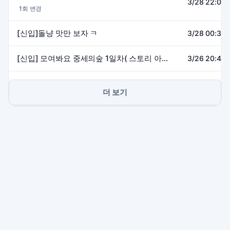
3/28 22:03~
1회 변경
[신입]돌냥 맛만 보자 ㅋ
3/28 00:35~
[신입] 모여봐요 중세의숲 1일차( 스토리 아예 안봄 싹다 빨리감기)
3/26 20:41~
더 보기