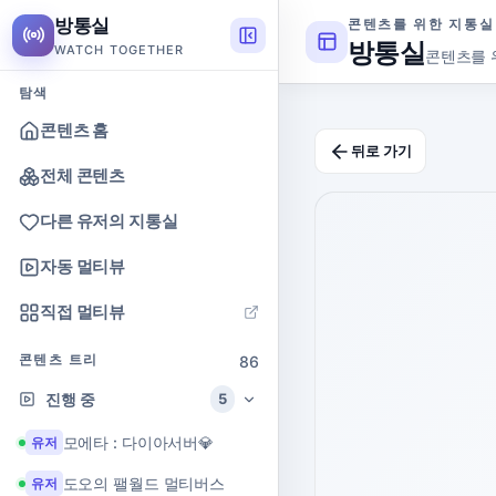
방통실
콘텐츠를 위한 지통실
방통실
WATCH TOGETHER
콘텐츠를 
탐색
콘텐츠 홈
뒤로 가기
전체 콘텐츠
다른 유저의 지통실
자동 멀티뷰
직접 멀티뷰
콘텐츠 트리
86
진행 중
5
모에타 : 다이아서버💎
유저
도오의 팰월드 멀티버스
유저