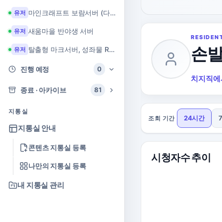
마인크래프트 보람서버 (다이아 + 힐링 서버)
유저
새움마을 반야생 서버
유저
RESIDEN
손
탈출형 마크서버, 성좌물 RPG 마크서버
유저
진행 예정
0
치지직에
종료 · 아카이브
81
지통실
24시간
조회 기간
지통실 안내
콘텐츠 지통실 등록
시청자수 추이
나만의 지통실 등록
내 지통실 관리