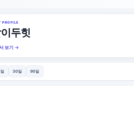
T PROFILE
발이두힛
서 보기 →
7일
30일
90일