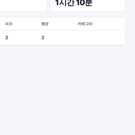
1시간 10분
피크
평균
카테고리
3
3