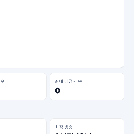
 수
최대 애청자 수
0
간
최장 방송