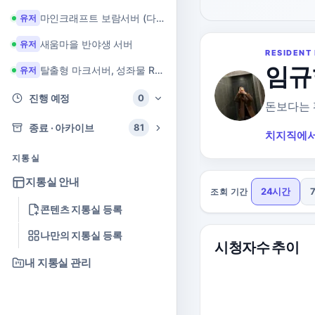
마인크래프트 보람서버 (다이아 + 힐링 서버)
유저
새움마을 반야생 서버
유저
RESIDENT 
임규
탈출형 마크서버, 성좌물 RPG 마크서버
유저
진행 예정
0
돈보다는 
종료 · 아카이브
81
치지직에서
지통실
지통실 안내
24시간
조회 기간
콘텐츠 지통실 등록
나만의 지통실 등록
시청자수 추이
내 지통실 관리