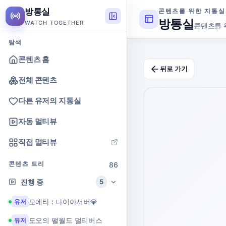
방통실
콘텐츠를 위한 지통실
방통실
WATCH TOGETHER
콘텐츠를 
탐색
콘텐츠 홈
뒤로 가기
전체 콘텐츠
다른 유저의 지통실
자동 멀티뷰
직접 멀티뷰
콘텐츠 트리
86
진행 중
5
모에타 : 다이아서버💎
유저
도오의 팰월드 멀티버스
유저