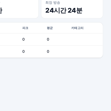
간
최장 방송
간
24시간 24분
피크
평균
카테고리
0
0
0
0