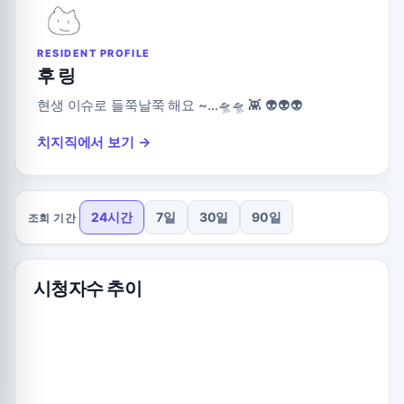
RESIDENT PROFILE
후 링
현생 이슈로 들쭉날쭉 해요 ~…🛸🛸 👾 👽👽👽
치지직에서 보기 →
24시간
7일
30일
90일
조회 기간
시청자수 추이