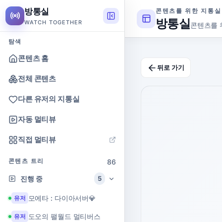
방통실
콘텐츠를 위한 지통실
방통실
WATCH TOGETHER
콘텐츠를 
탐색
콘텐츠 홈
뒤로 가기
전체 콘텐츠
다른 유저의 지통실
자동 멀티뷰
직접 멀티뷰
콘텐츠 트리
86
진행 중
5
모에타 : 다이아서버💎
유저
도오의 팰월드 멀티버스
유저