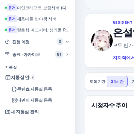
마인크래프트 보람서버 (다이아 + 힐링 서버)
유저
새움마을 반야생 서버
유저
RESIDENT 
은설
탈출형 마크서버, 성좌물 RPG 마크서버
유저
진행 예정
0
모두 반가
종료 · 아카이브
81
치지직에서
지통실
지통실 안내
24시간
조회 기간
콘텐츠 지통실 등록
나만의 지통실 등록
시청자수 추이
내 지통실 관리