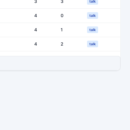
3
3
talk
4
0
talk
4
1
talk
4
2
talk