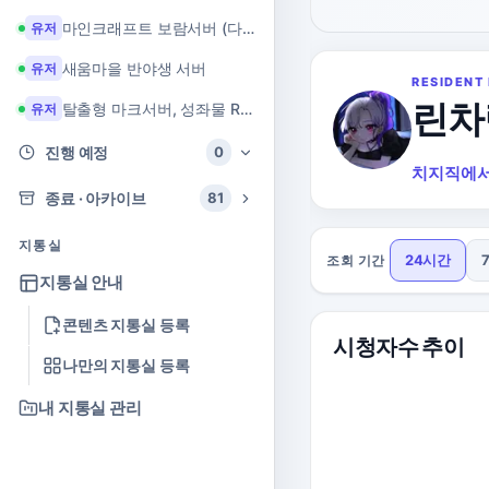
마인크래프트 보람서버 (다이아 + 힐링 서버)
유저
새움마을 반야생 서버
유저
RESIDENT 
린차
탈출형 마크서버, 성좌물 RPG 마크서버
유저
진행 예정
0
치지직에서
종료 · 아카이브
81
지통실
24시간
조회 기간
지통실 안내
콘텐츠 지통실 등록
시청자수 추이
나만의 지통실 등록
내 지통실 관리