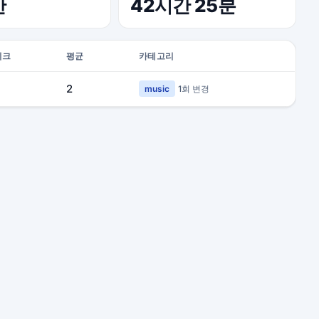
간
42시간 25분
피크
평균
카테고리
4
2
music
1회 변경