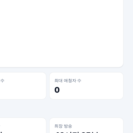
 수
최대 애청자 수
0
간
최장 방송