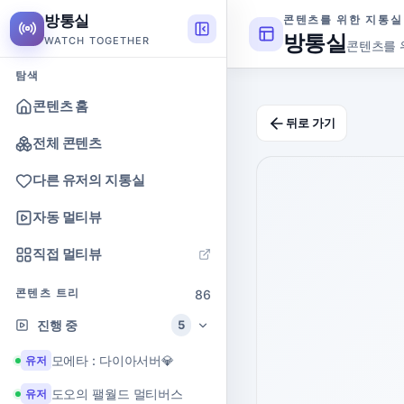
방통실
콘텐츠를 위한 지통실
방통실
WATCH TOGETHER
콘텐츠를 
탐색
콘텐츠 홈
뒤로 가기
전체 콘텐츠
다른 유저의 지통실
자동 멀티뷰
직접 멀티뷰
콘텐츠 트리
86
진행 중
5
모에타 : 다이아서버💎
유저
도오의 팰월드 멀티버스
유저