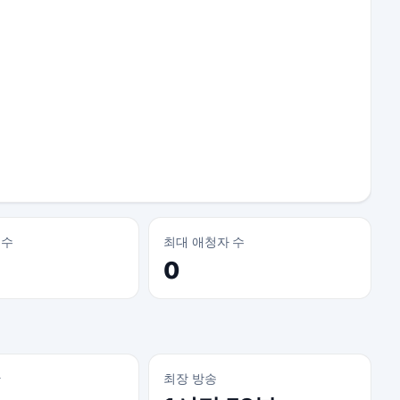
 수
최대 애청자 수
0
간
최장 방송