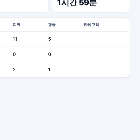
1시간 59분
피크
평균
카테고리
11
5
0
0
2
1