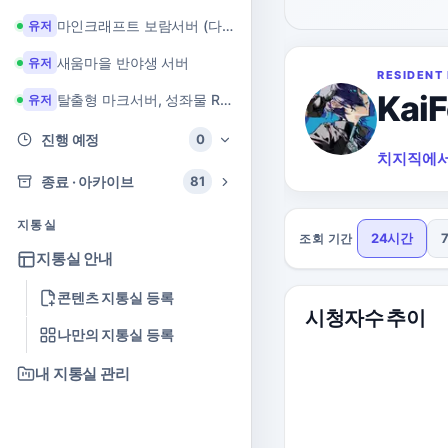
마인크래프트 보람서버 (다이아 + 힐링 서버)
유저
새움마을 반야생 서버
유저
RESIDENT 
KaiF
탈출형 마크서버, 성좌물 RPG 마크서버
유저
진행 예정
0
치지직에서
종료 · 아카이브
81
지통실
24시간
조회 기간
지통실 안내
콘텐츠 지통실 등록
시청자수 추이
나만의 지통실 등록
내 지통실 관리