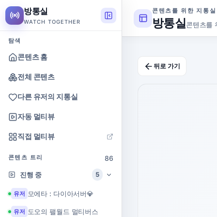
방통실
콘텐츠를 위한 지통실
방통실
WATCH TOGETHER
콘텐츠를 
탐색
콘텐츠 홈
뒤로 가기
전체 콘텐츠
다른 유저의 지통실
자동 멀티뷰
직접 멀티뷰
콘텐츠 트리
86
진행 중
5
모에타 : 다이아서버💎
유저
도오의 팰월드 멀티버스
유저