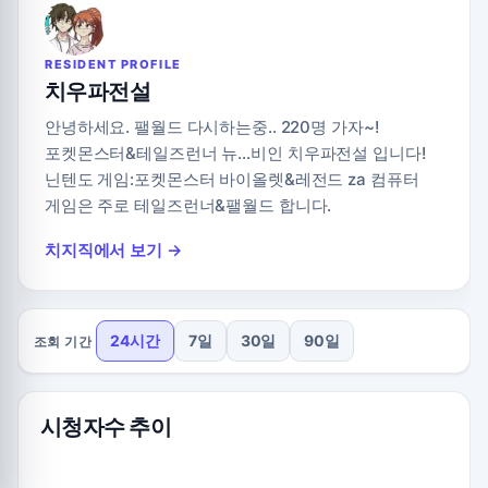
RESIDENT PROFILE
치우파전설
안녕하세요. 팰월드 다시하는중.. 220명 가자~!
포켓몬스터&테일즈런너 뉴…비인 치우파전설 입니다!
닌텐도 게임:포켓몬스터 바이올렛&레전드 za 컴퓨터
게임은 주로 테일즈런너&팰월드 합니다.
치지직에서 보기 →
24시간
7일
30일
90일
조회 기간
시청자수 추이