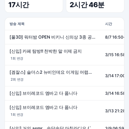
17시간
2시간 46분
방송 제목
시간
[풀3D] 워터밤 OPEN 비키니 신의상 3종 공개합니다 !
8/7 16:50~1
[신입] 카페 탐방!! 천박한 말 이제 금지
3/15 16:58~
1회 변경
[겜잘스] 슬더스2 뉴비인데요 이게임 어렵나요? (찐짜모름) ㅎ
3/14 17:00~
2회 변경
[신입] 브이레코드 엠바고 다 풉니다
3/14 16:58~
[신입] 브이레코드 엠바고 다 풉니다
3/13 21:28~
1회 변경
[신입] 거의 asmr... 속닥속닥 아침라디오 (´▽`)
3/9 06:59~0