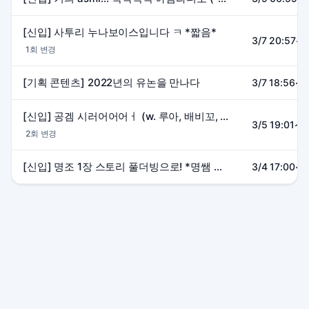
[신입] 사투리 누나보이스입니다 ㅋ *짧음*
3/7 20:57~2
1회 변경
[기획 콘텐츠] 2022년의 유논을 만나다
3/7 18:56~2
[신입] 공겜 시러어어어ㅓ (w. 루아, 배비꼬, 그늘이야, 이토 제로)
3/5 19:01~2
2회 변경
[신입] 명조 1장 스토리 풀더빙으로! *명쌤 환영, 단 스포/훈수 과하게 ㄴㄴ*
3/4 17:00~1