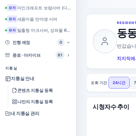
마인크래프트 보람서버 (다이아 + 힐링 서버)
유저
새움마을 반야생 서버
유저
RESIDEN
동
탈출형 마크서버, 성좌물 RPG 마크서버
유저
진행 예정
0
반갑습니
종료 · 아카이브
81
치지직에
지통실
지통실 안내
24시간
조회 기간
콘텐츠 지통실 등록
나만의 지통실 등록
시청자수 추이
내 지통실 관리