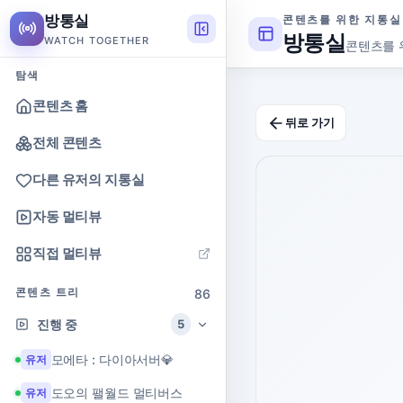
방통실
콘텐츠를 위한 지통실
방통실
WATCH TOGETHER
콘텐츠를 
탐색
콘텐츠 홈
뒤로 가기
전체 콘텐츠
다른 유저의 지통실
자동 멀티뷰
직접 멀티뷰
콘텐츠 트리
86
진행 중
5
모에타 : 다이아서버💎
유저
도오의 팰월드 멀티버스
유저