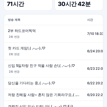
71시간
30시간 42분
방송 제목
시간
2부 하드코어찍먹
7/10 18:33~
2회 변경
첫 카드 게임!꜀( ꜆-⩊-)꜆♡
6/24 20:00
2회 변경
신입 5일차랑 친구 먹을 사람 손!꜀( ꜆-⩊-)꜆♡
6/23 22:00
2회 변경
당신을 기다리는 중꜀( ꜆-⩊-)꜆♡
6/22 20:20~
저랑 친해질 사람~ 흔치 않은 기회라구요꜀( ꜆-⩊-)꜆♡
6/20 22:29
경력직 신입 인사 드립니당꜀( ꜆-⩊-)꜆♡ F급 감성은 여기로