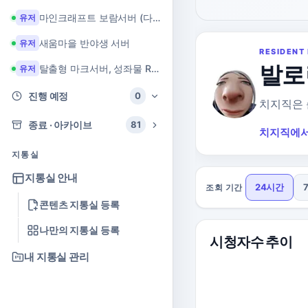
마인크래프트 보람서버 (다이아 + 힐링 서버)
유저
새움마을 반야생 서버
유저
RESIDENT 
발로
탈출형 마크서버, 성좌물 RPG 마크서버
유저
진행 예정
0
치지직은 
종료 · 아카이브
81
치지직에서
지통실
지통실 안내
24시간
조회 기간
콘텐츠 지통실 등록
나만의 지통실 등록
시청자수 추이
내 지통실 관리