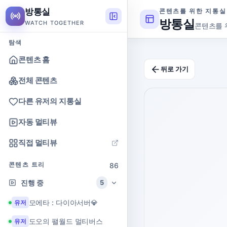
방통실
콘텐츠를 위한 지통실
방통실
WATCH TOGETHER
콘텐츠를 
탐색
콘텐츠 홈
뒤로 가기
전체 콘텐츠
다른 유저의 지통실
자동 멀티뷰
직접 멀티뷰
콘텐츠 트리
86
진행 중
5
모에타 : 다이아서버💎
유저
도오의 팰월드 멀티버스
유저