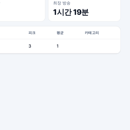
간
최장 방송
1시간 19분
피크
평균
카테고리
3
1