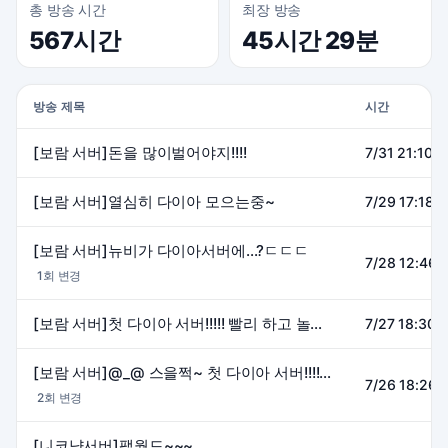
총 방송 시간
최장 방송
567시간
45시간 29분
방송 제목
시간
[보람 서버]돈을 많이벌어야지!!!!
7/31 21:10~
[보람 서버]열심히 다이아 모으는중~
7/29 17:18~
[보람 서버]뉴비가 다이아서버에...?ㄷㄷㄷ
7/28 12:46~
1회 변경
[보람 서버]첫 다이아 서버!!!!! 빨리 하고 놀수있겠지??
7/27 18:30~
[보람 서버]@_@ 스을쩍~ 첫 다이아 서버!!!!! 빨리하고 놀아야지!!!!
7/26 18:26~
2회 변경
[니코냥서버]팰월드~~~