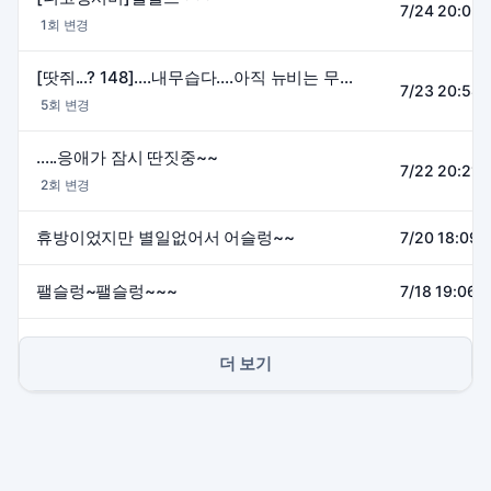
7/24 20:03~
1회 변경
[땃쥐...? 148]....내무습다....아직 뉴비는 무습다 ..ㅠㅠ
7/23 20:58~
5회 변경
.....응애가 잠시 딴짓중~~
7/22 20:21~
2회 변경
휴방이었지만 별일없어서 어슬렁~~
7/20 18:09~
팰슬렁~팰슬렁~~~
7/18 19:06~
더 보기