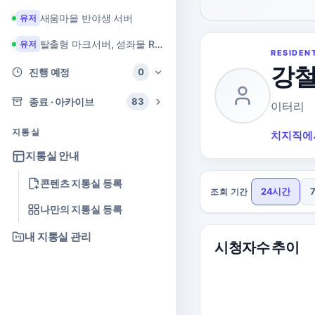
새움마을 반야생 서버
유저
탈출형 마크서버, 성좌물 RPG 마크서버
유저
RESIDEN
강철
진행 예정
0
종료 · 아카이브
83
이터리
지통실
치지직에
지통실 안내
콘텐츠 지통실 등록
24시간
조회 기간
나만의 지통실 등록
내 지통실 관리
시청자수 추이