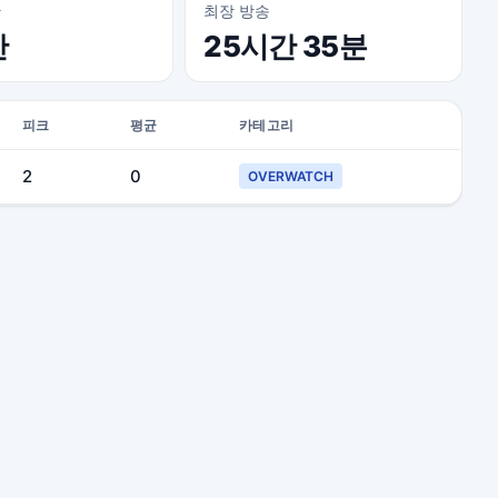
간
최장 방송
간
25시간 35분
피크
평균
카테고리
2
0
OVERWATCH