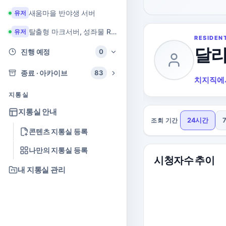
새움마을 반야생 서버
유저
탈출형 마크서버, 성좌물 RPG 마크서버
유저
RESIDEN
달리
진행 예정
0
종료 · 아카이브
83
치지직에
지통실
지통실 안내
24시간
조회 기간
콘텐츠 지통실 등록
나만의 지통실 등록
시청자수 추이
내 지통실 관리