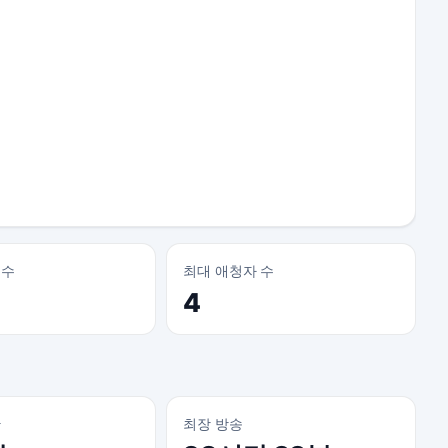
 수
최대 애청자 수
4
간
최장 방송