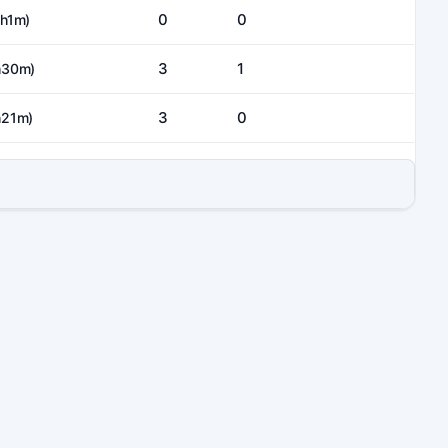
0
0
0h1m)
3
1
h30m)
3
0
h21m)