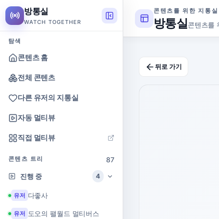
방통실
콘텐츠를 위한 지통실
방통실
WATCH TOGETHER
콘텐츠를 
탐색
콘텐츠 홈
뒤로 가기
전체 콘텐츠
다른 유저의 지통실
자동 멀티뷰
직접 멀티뷰
콘텐츠 트리
87
진행 중
4
다좋사
유저
도오의 팰월드 멀티버스
유저