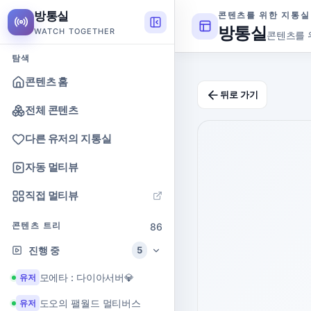
방통실
콘텐츠를 위한 지통실
방통실
WATCH TOGETHER
콘텐츠를 
탐색
콘텐츠 홈
뒤로 가기
전체 콘텐츠
다른 유저의 지통실
자동 멀티뷰
직접 멀티뷰
콘텐츠 트리
86
진행 중
5
모에타 : 다이아서버💎
유저
도오의 팰월드 멀티버스
유저