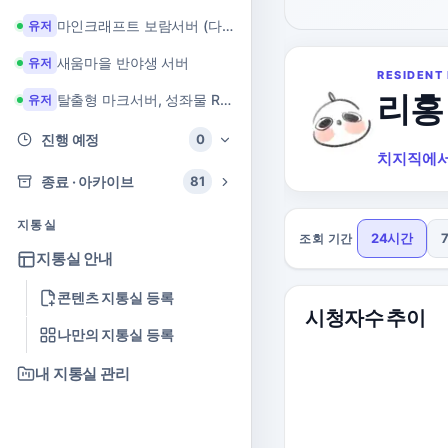
마인크래프트 보람서버 (다이아 + 힐링 서버)
유저
새움마을 반야생 서버
유저
RESIDENT 
리홍
탈출형 마크서버, 성좌물 RPG 마크서버
유저
진행 예정
0
치지직에서
종료 · 아카이브
81
지통실
24시간
조회 기간
지통실 안내
콘텐츠 지통실 등록
시청자수 추이
나만의 지통실 등록
내 지통실 관리