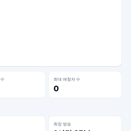
 수
최대 애청자 수
0
간
최장 방송