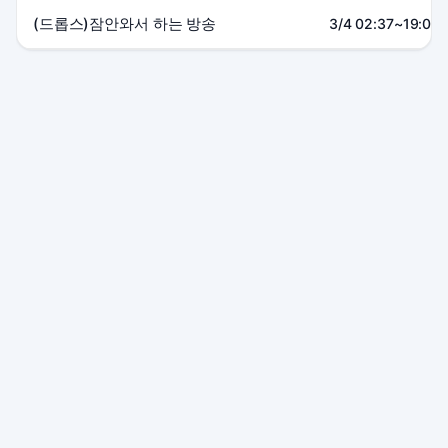
(드롭스)잠안와서 하는 방송
3/4 02:37~19:00
본 사이트는 SOOP 및 관련 서비스와 제휴 관계가 없으며, 모든
상표는 각 소유자에게 귀속됩니다.
이용약관
·
개인정보 처리방침
·
채팅 상담
© 2025 방통실. All rights reserved.