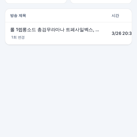
방송 제목
시간
롤 1렙롱소드 총검무라마나 트페사일벡스, 치속몰락 자헨오공
3/26 20:35~
1회 변경