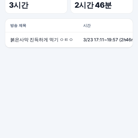
3시간
2시간 46분
방송 제목
시간
붉은사막 진득하게 먹기 ㅇㅌㅇ
3/23 17:11~19:57 (2h46m)