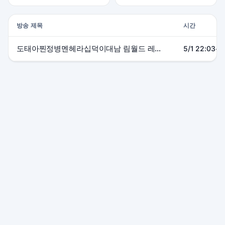
방송 제목
시간
도태아찐정병멘헤라십덕이대남 림월드 레츠고
5/1 22:03~2
본 사이트는 SOOP 및 관련 서비스와 제휴 관계가 없으며, 모든