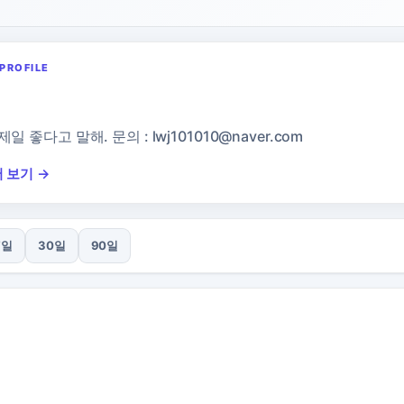
PROFILE
넴
제일 좋다고 말해. 문의 :
lwj101010@naver.com
 보기 →
7일
30일
90일