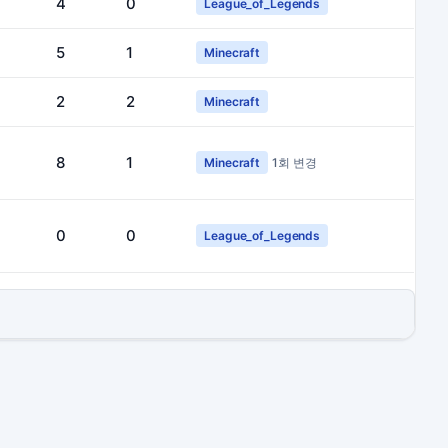
4
0
League_of_Legends
5
1
Minecraft
2
2
Minecraft
8
1
Minecraft
1회 변경
0
0
League_of_Legends