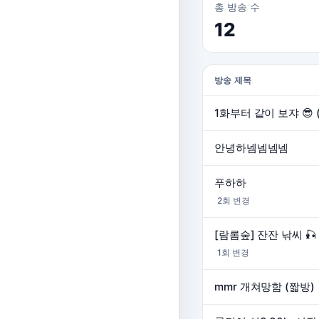
총 방송 수
12
방송 제목
1화부터 같이 보쟈 😎 
안녕하넴넴넴넴
푸하하
2회 변경
[람롬숲] 잔잔 낚씨 🎣
1회 변경
mmr 개쳐망함 (짧방)