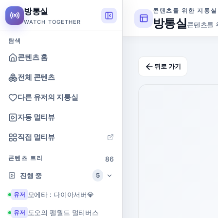
방통실
콘텐츠를 위한 지통실
방통실
WATCH TOGETHER
콘텐츠를 
탐색
콘텐츠 홈
뒤로 가기
전체 콘텐츠
다른 유저의 지통실
자동 멀티뷰
직접 멀티뷰
콘텐츠 트리
86
진행 중
5
모에타 : 다이아서버💎
유저
도오의 팰월드 멀티버스
유저