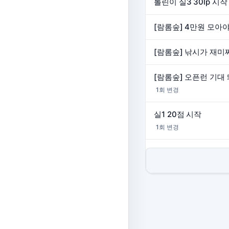
롤린이 실3 30lp 시작
[람롬숲] 4만원 모아야 하
[람롬숲] 낚시가 재미쪄（
[람롬숲] 오픈런 기대 돼 ,
1회 변경
실1 20점 시작
1회 변경