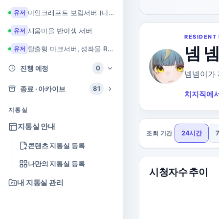
마인크래프트 보람서버 (다이아 + 힐링 서버)
유저
새움마을 반야생 서버
유저
RESIDENT 
넴 
탈출형 마크서버, 성좌물 RPG 마크서버
유저
진행 예정
0
넴넴이가 
종료 · 아카이브
81
치지직에서
지통실
지통실 안내
24시간
조회 기간
콘텐츠 지통실 등록
나만의 지통실 등록
시청자수 추이
내 지통실 관리