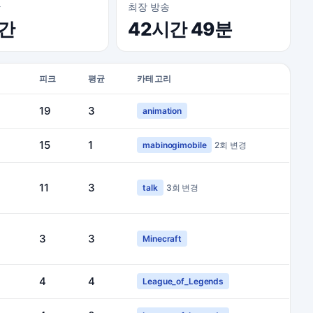
간
최장 방송
시간
42시간 49분
피크
평균
카테고리
19
3
animation
15
1
mabinogimobile
2회 변경
11
3
talk
3회 변경
3
3
Minecraft
4
4
League_of_Legends