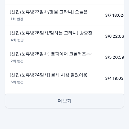
[신입/노휴방27일차/영물 고라니] 오늘은 소통하자~~아무나 들어와줭~~~
3/7 18:02~2
1회 변경
[신입/노휴방26일차/말하는 고라니] 방종전 소통중
3/6 22:06~0
4회 변경
[신입/노휴방25일차] 뱀파이어 크롤러즈~~
3/5 20:59~2
2회 변경
[신입/노휴방24일차] 롤체 시참 열었어용 들어와요~
3/4 19:03~2
5회 변경
더 보기