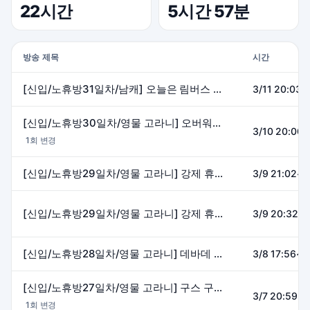
22시간
5시간 57분
방송 제목
시간
[신입/노휴방31일차/남캐] 오늘은 림버스 컴퍼니 할거다!!!!!!
3/11 20:03~
[신입/노휴방30일차/영물 고라니] 오버워치 하러~
3/10 20:00~
1회 변경
[신입/노휴방29일차/영물 고라니] 강제 휴방할뻔 했네 휴~
3/9 21:02~2
[신입/노휴방29일차/영물 고라니] 강제 휴방할뻔 했네 휴~
3/9 20:32~2
[신입/노휴방28일차/영물 고라니] 데바데 합방(42코20,새벽,리루,설범치킨맨(관전자 알피아))
3/8 17:56~2
[신입/노휴방27일차/영물 고라니] 구스 구스 덕 합방(42코20,산호,새벽,알피아,설범치킨맨,프리마이)
3/7 20:59~2
1회 변경