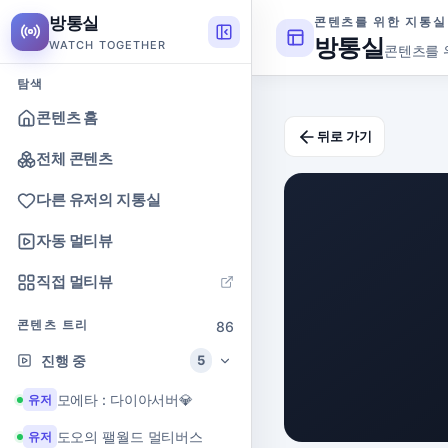
방통실
콘텐츠를 위한 지통실
방통실
WATCH TOGETHER
콘텐츠를 
탐색
콘텐츠 홈
뒤로 가기
전체 콘텐츠
다른 유저의 지통실
자동 멀티뷰
직접 멀티뷰
콘텐츠 트리
86
진행 중
5
모에타 : 다이아서버💎
유저
도오의 팰월드 멀티버스
유저