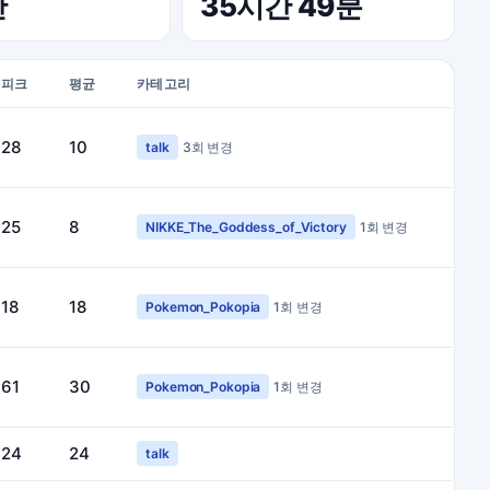
간
35시간 49분
피크
평균
카테고리
28
10
talk
3회 변경
25
8
NIKKE_The_Goddess_of_Victory
1회 변경
18
18
Pokemon_Pokopia
1회 변경
61
30
Pokemon_Pokopia
1회 변경
24
24
talk