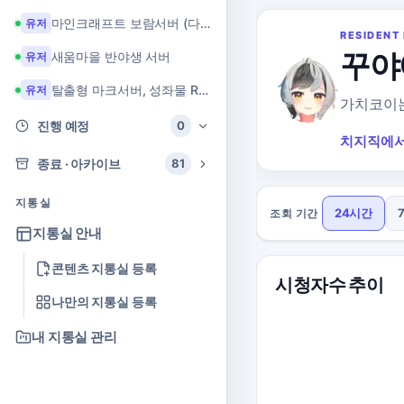
마인크래프트 보람서버 (다이아 + 힐링 서버)
유저
RESIDENT 
꾸야
새움마을 반야생 서버
유저
탈출형 마크서버, 성좌물 RPG 마크서버
유저
가치코이는
진행 예정
0
치지직에서
종료 · 아카이브
81
지통실
24시간
조회 기간
지통실 안내
콘텐츠 지통실 등록
시청자수 추이
나만의 지통실 등록
내 지통실 관리