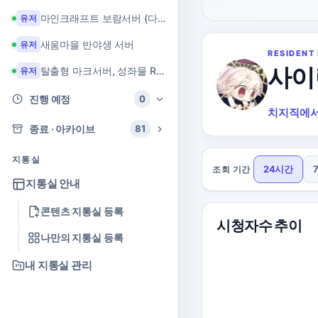
마인크래프트 보람서버 (다이아 + 힐링 서버)
유저
새움마을 반야생 서버
유저
RESIDENT 
사이
탈출형 마크서버, 성좌물 RPG 마크서버
유저
진행 예정
0
치지직에서
종료 · 아카이브
81
지통실
24시간
조회 기간
지통실 안내
콘텐츠 지통실 등록
시청자수 추이
나만의 지통실 등록
내 지통실 관리