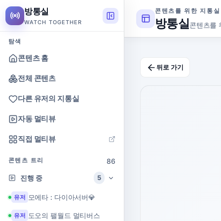
방통실
콘텐츠를 위한 지통실
방통실
WATCH TOGETHER
콘텐츠를 
탐색
콘텐츠 홈
뒤로 가기
전체 콘텐츠
다른 유저의 지통실
자동 멀티뷰
직접 멀티뷰
콘텐츠 트리
86
진행 중
5
모에타 : 다이아서버💎
유저
도오의 팰월드 멀티버스
유저