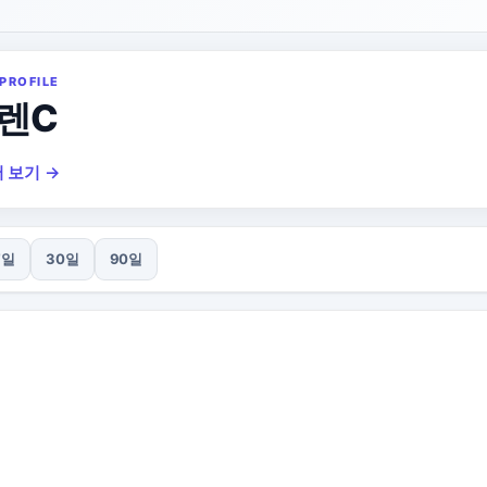
PROFILE
렌C
 보기 →
7일
30일
90일