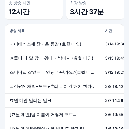
총 방송 시간
최장 방송
12시간
3시간 37분
방송 제목
시간
아이테리스에 찾아온 종말 (효월 메인)
3/14 19:36~
얘들아 나 달 갔다 왔어 대박이지 (효월 메인)
3/13 19:45~
조디아크 잡았는데 엔딩 아닌가요?(효월 메인)
3/12 19:25~
국산+1인개발+도트+추리 = 이건 해야 한다..
3/9 19:42~2
효월 메인 달리는 날~!
3/7 14:58~1
[효월 메인]탑 이름이 어떻게 조트...
3/6 19:55~2
[효월 메인]99명이서 뭘 비밀로 하고 있는거람?
3/5 19:29~2