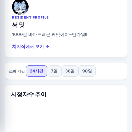
RESIDENT PROFILE
써 밋
1000살 바다드레곤 써밋이야~반가워!!
치지직에서 보기 →
24시간
7일
30일
90일
조회 기간
시청자수 추이