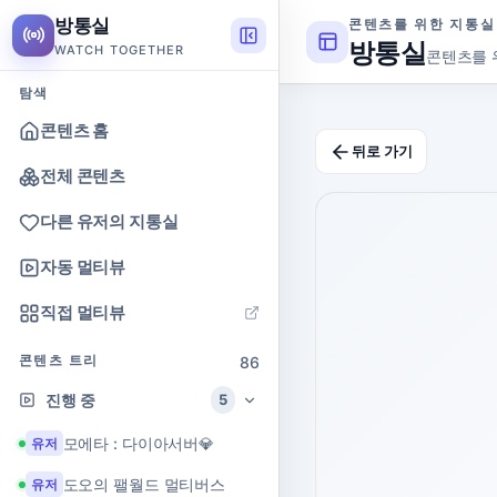
방통실
콘텐츠를 위한 지통실
방통실
WATCH TOGETHER
콘텐츠를 
탐색
콘텐츠 홈
뒤로 가기
전체 콘텐츠
다른 유저의 지통실
자동 멀티뷰
직접 멀티뷰
콘텐츠 트리
86
진행 중
5
모에타 : 다이아서버💎
유저
도오의 팰월드 멀티버스
유저