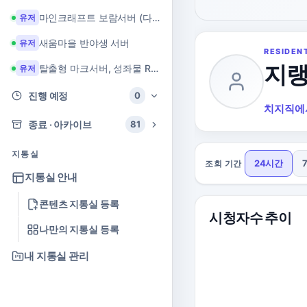
마인크래프트 보람서버 (다이아 + 힐링 서버)
유저
새움마을 반야생 서버
유저
RESIDEN
지
탈출형 마크서버, 성좌물 RPG 마크서버
유저
진행 예정
0
치지직에
종료 · 아카이브
81
지통실
24시간
조회 기간
지통실 안내
콘텐츠 지통실 등록
시청자수 추이
나만의 지통실 등록
내 지통실 관리