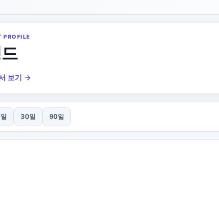
T PROFILE
랭드
서 보기 →
7일
30일
90일