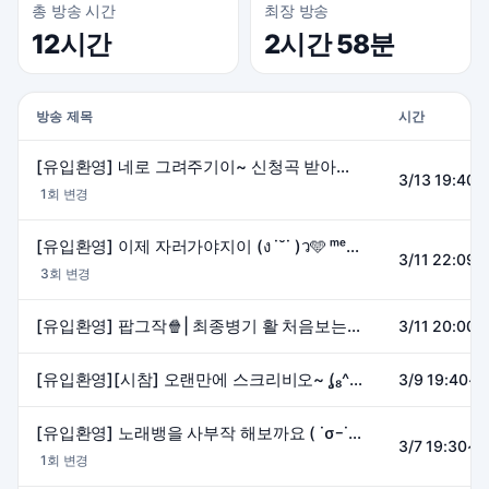
총 방송 시간
최장 방송
12시간
2시간 58분
방송 제목
시간
[유입환영] 네로 그려주기이~ 신청곡 받아요오~🩵 ᵐᵉᵒʷˎˊ˗
3/13 19:40~
1회 변경
[유입환영] 이제 자러가야지이 (ง ˙˘˙ )ว🩵 ᵐᵉᵒʷˎˊ˗
3/11 22:09~
3회 변경
[유입환영] 팝그작🍿| 최종병기 활 처음보는 고양이 (ง ˙˘˙ )ว🩵 ᵐᵉᵒʷˎˊ˗
3/11 20:00~
[유입환영][시참] 오랜만에 스크리비오~ (̨̡₈^ . .^₉)̧̢ ᵐᵉᵒʷˎˊ˗
3/9 19:40~2
[유입환영] 노래뱅을 사부작 해보까요 ( ˙σｰ˙ ) ᵐᵉᵒʷˎˊ˗
3/7 19:30~2
1회 변경