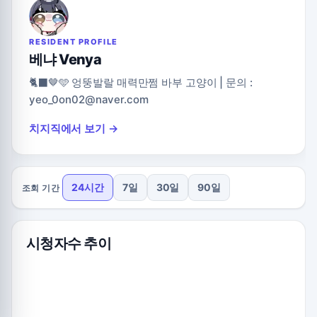
RESIDENT PROFILE
베냐 Venya
🐈‍⬛🤎🩵 엉뚱발랄 매력만쩜 바부 고양이 | 문의 :
yeo_0on02@naver.com
치지직에서 보기 →
24시간
7일
30일
90일
조회 기간
시청자수 추이