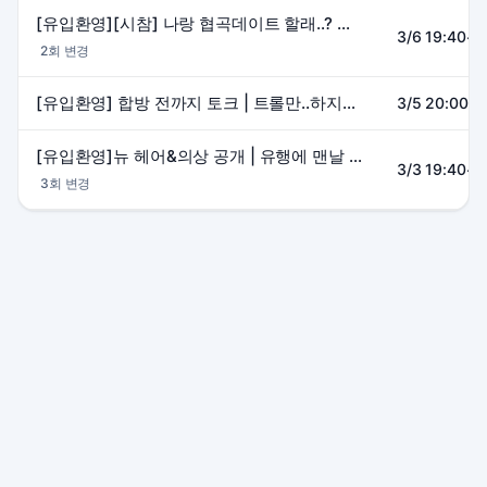
[유입환영][시참] 나랑 협곡데이트 할래..? ✧⁺⸜₍^.𓂂.^₎⸝⁺✧ ᵐᵉᵒʷˎˊ˗
3/6 19:40~2
2회 변경
[유입환영] 합방 전까지 토크 | 트롤만..하지말쟈.. 난..종겜스니까..할 수있쒀 (^._.^;)՞ ՞ ᵐᵉᵒʷˎˊ˗
3/5 20:00~2
[유입환영]뉴 헤어&의상 공개 | 유행에 맨날 뒤쳐지는 고양이의 얍얍! 마법 얍얍! (´-ᴗ-⸝⸝ก) ᵐᵉᵒʷˎˊ˗
3/3 19:40~2
3회 변경