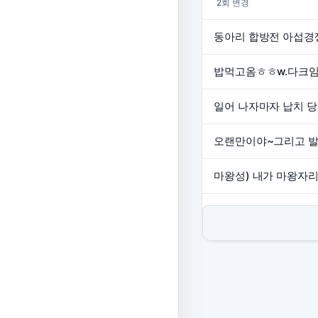
2회 변경
동아리 합방전 아섭경
밥먹고옴ㅎㅎw.다크
일어 나자마자 납치 당
오랜만이야~그리고 발
마왕성) 내가 마왕자리