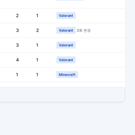
2
1
Valorant
3
2
Valorant
2회 변경
3
1
Valorant
4
1
Valorant
1
1
Minecraft