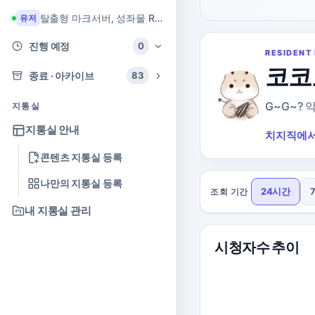
탈출형 마크서버, 성좌물 RPG 마크서버
유저
진행 예정
0
RESIDENT 
코코
종료 · 아카이브
83
G~G~? 
지통실
지통실 안내
치지직에서
콘텐츠 지통실 등록
나만의 지통실 등록
24시간
조회 기간
내 지통실 관리
시청자수 추이