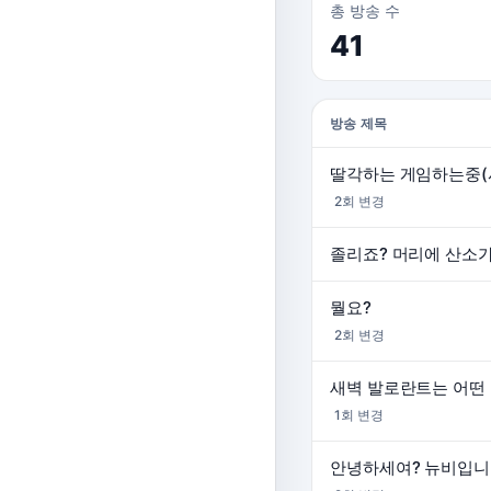
총 방송 수
41
방송 제목
딸각하는 게임하는중(
2회 변경
뭘요?
2회 변경
새벽 발로란트는 어떤 
1회 변경
안녕하세여? 뉴비입니당