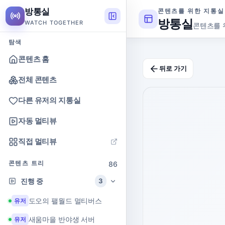
방통실
콘텐츠를 위한 지통실
방통실
WATCH TOGETHER
콘텐츠를 
탐색
콘텐츠 홈
뒤로 가기
전체 콘텐츠
다른 유저의 지통실
자동 멀티뷰
직접 멀티뷰
콘텐츠 트리
86
진행 중
3
도오의 팰월드 멀티버스
유저
새움마을 반야생 서버
유저