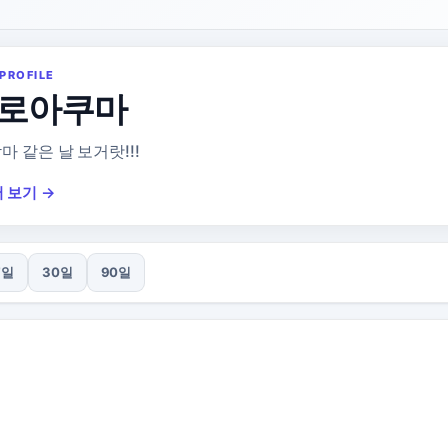
PROFILE
로아쿠마
악마 같은 날 보거랏!!!
 보기 →
7일
30일
90일