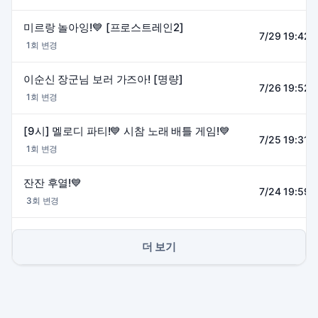
미르랑 놀아잉!💙 [프로스트레인2]
7/29 19:42~
1회 변경
이순신 장군님 보러 가즈아! [명량]
7/26 19:52~
1회 변경
[9시] 멜로디 파티!💙 시참 노래 배틀 게임!💙
7/25 19:31~
1회 변경
잔잔 후열!💙
7/24 19:59~
3회 변경
더 보기