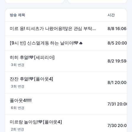
방송 제목
시간
미르 용! 티셔츠가 나왔어용!많은 관심 부탁해!💙 [담비월드]
8/8 16:06~1
[9시 반] 신스멀게동 하는 날이야!💙🔥
8/5 20:00~
히히 후열!💙[세피리아]
8/2 19:59~0
3회 변경
잔잔 후열!💙[폴아웃4]
8/1 20:00~0
3회 변경
폴아웃4!!!!!
7/31 20:00~
6회 변경
미르랑 놀아잉!💙[폴아웃4]
7/30 20:00
2회 변경