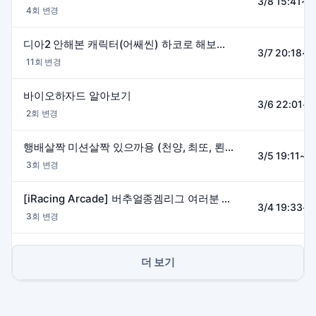
3/8 15:41~2
4회 변경
디아2 안해본 캐릭터(어쌔씬) 하코로 해보기 / 와우생제풀리면 뻐꾸기점ㅠㅠㅠㅠ
3/7 20:18~1
11회 변경
바이오하자드 알아보기
3/6 22:01~0
2회 변경
행배살짝 미션살짝 있으까용 (천양, 최또, 뢴트게늄, 뽀린걸)
3/5 19:11~2
3회 변경
[iRacing Arcade] 버추얼종겜리그 여러분 덕분에 UP 1위 생애 최초ㅠㅠ
3/4 19:33~2
3회 변경
더 보기