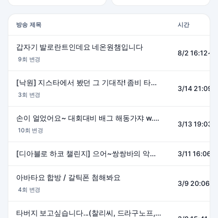
방송 제목
시간
갑자기 발로란트인데요 네온원챔입니다
8/2 16:12~0
9회 변경
[낙원] 지스타에서 봤던 그 기대작! 좀비 타르코프? 푹~찍먹
3/14 21:09~
3회 변경
손이 얼었어요~ 대회대비 배그 해동가쟈 w.더미노스, 스나랑, 김니디
3/13 19:03~
10회 변경
[디아블로 하코 챌린지] 으어~쌍쌍바의 악몽도전기 w.미르
3/11 16:06~
아바타요 합방 / 갈틱폰 첨해봐요
3/9 20:06~
4회 변경
타버지 보고싶습니다...(찰리씨, 드라구노프, 난워니, 예다, 빅토리, 유샥크, 진호, 뽀린걸)