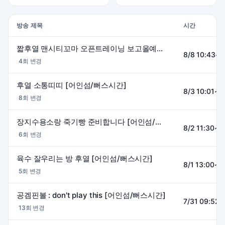
방송 제목
시간
짧후열 맨시티꼬마 오픈트레이닝 보고올예쩡 [ 어인섬 / 뻐스시간 ]
8/8 10:43~1
4회 변경
후열 소통띠띠 [어인섬/뻐스시간]
8/3 10:01~2
8회 변경
장지수용소랑 죽기빵 준비합니다 [어인섬/뻐스시간]
8/2 11:30~1
6회 변경
육수 잘우리는 방 후열 [어인섬/뻐스시간]
8/1 13:00~2
5회 변경
공겜핀볼 : don't play this [어인섬/뻐스시간]
7/31 09:52~
13회 변경