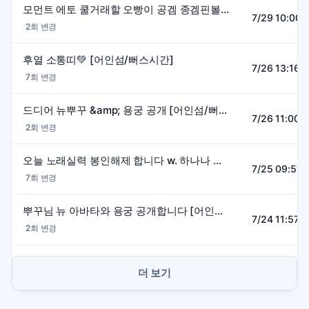
모먼트 에토 쿨거래할 오빵이 공겜 종겜핀볼 날짜 정할 오빵이 [어인섬/뻐스시간]
7/29 10:00~
2회 변경
후열 소통띠💚 [어인섬/뻐스시간]
7/26 13:16~
7회 변경
드디어 뉴뿌꾸 &amp; 용궁 공개 [어인섬/뻐스시간]
7/26 11:00~
2회 변경
오늘 노래실력 봉인해제 합니다 w. 하나나 하루비 라거머핀 [어인섬/뻐스시간]
7/25 09:57~
7회 변경
뿌꾸님 뉴 아바타와 용궁 공개합니다 [어인섬/뻐스시간]
7/24 11:57~
2회 변경
더 보기