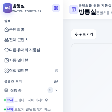
방통실
콘텐츠를 위한 지통실
방통실
WATCH TOGETHER
콘텐츠를 
탐색
콘텐츠 홈
뒤로 가기
전체 콘텐츠
다른 유저의 지통실
자동 멀티뷰
직접 멀티뷰
콘텐츠 트리
86
진행 중
5
모에타 : 다이아서버💎
유저
도오의 팰월드 멀티버스
유저