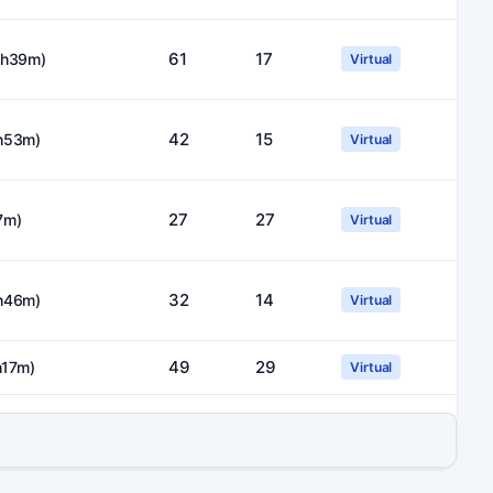
61
17
0h39m)
Virtual
42
15
h53m)
Virtual
27
27
7m)
Virtual
32
14
h46m)
Virtual
49
29
h17m)
Virtual