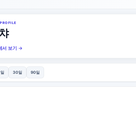
PROFILE
챠
에서 보기 →
7일
30일
90일