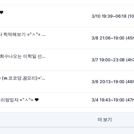
 ♥
3/10 19:39~06:18 (1
Slay the spire 1,2 둘다 찍먹해보기 =''ㅅ''= ♥
3/8 21:06~19:00 (45
레전드 유튜브 숏츠 조회수나오는 이학일 선생님과 함께 ^^ .. =''ㅅ''= ♥
3/7 19:00~23:08 (4h
대 ㅡ 도 코태타 파티야 (w.코코양.꼼모리)=''ㅅ''= ♥
3/6 20:13~19:00 (46
밍쟈 =''ㅅ''= ♥
3/4 19:43~19:00 (47
더 보기