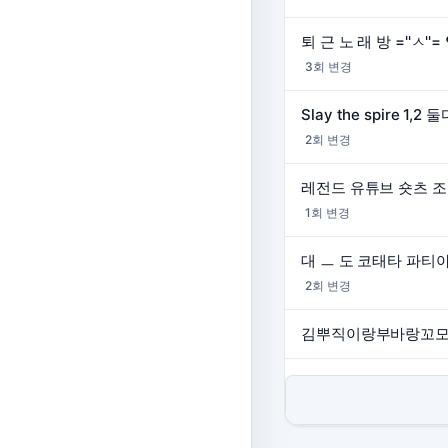
퇴 근 노 래 방 =''ㅅ''=
3회 변경
2회 변경
1회 변경
2회 변경
김뿌직이랑부바랑꼬모리랑