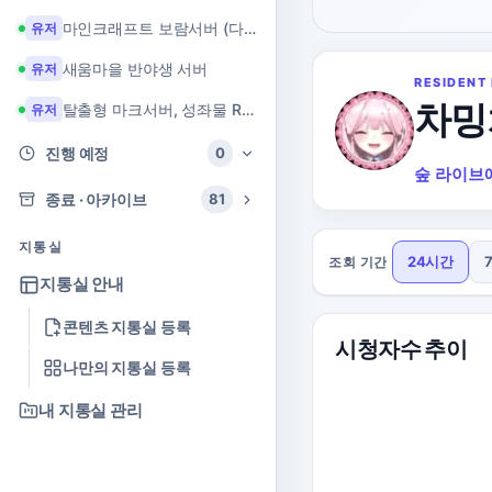
마인크래프트 보람서버 (다이아 + 힐링 서버)
유저
새움마을 반야생 서버
유저
RESIDENT 
차밍
탈출형 마크서버, 성좌물 RPG 마크서버
유저
진행 예정
0
숲 라이브
종료 · 아카이브
81
지통실
24시간
조회 기간
지통실 안내
콘텐츠 지통실 등록
시청자수 추이
나만의 지통실 등록
내 지통실 관리