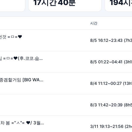
17시간 40분
194
시간
던것 =ㅁ=♥
8/5 16:12~23:43 (7h
[어인섬] 아무튼 비방임 =ㅁ=♥(후.코코.숩니)
8/5 01:22~04:41 (3h
[어인섬] 10시에 신작 종겜할거임 [BIG WALK]=ㅁ= !♥(w.루키아.코코양)
8/4 11:12~00:27 (13
8/3 11:42~20:39 (8h
10시 20분부터 설국열차 봄 =''ㅅ''= ♥/ 3월 방셀 , 역팬데이 판매중
3/11 19:13~21:56 (2