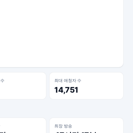
 수
최대 애청자 수
14,751
간
최장 방송