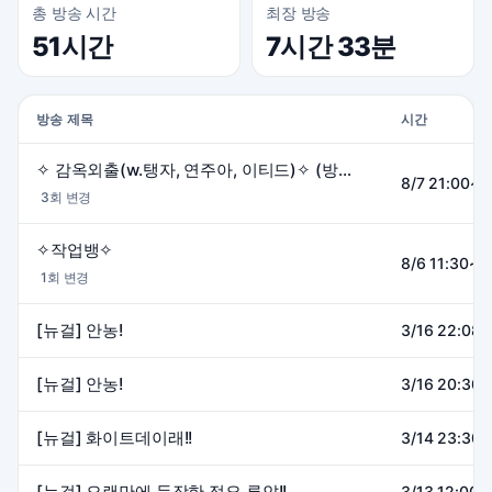
총 방송 시간
최장 방송
51시간
7시간 33분
방송 제목
시간
✧ 감옥외출(w.탱자, 연주아, 이티드)✧ (방셀룰렛 50/51/500/510)
8/7 21:00~0
3회 변경
✧작업뱅✧
8/6 11:30~1
1회 변경
[뉴걸] 안농!
3/16 22:08~
[뉴걸] 안농!
3/16 20:30~
[뉴걸] 화이트데이래!!
3/14 23:30~
[뉴걸] 오랜만에 등장한 점요 루얀!!
3/13 12:00~