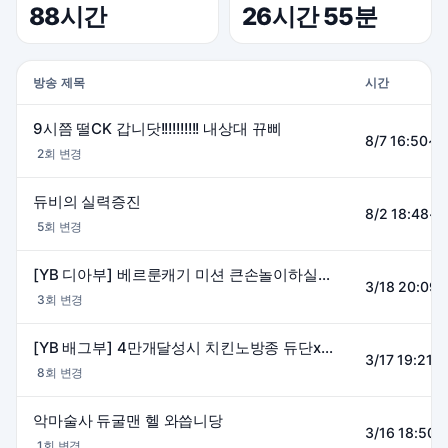
88시간
26시간 55분
방송 제목
시간
9시쯤 떨CK 갑니닷!!!!!!!!!! 내상대 뀨삐
8/7 16:50~0
2회 변경
듀비의 실력증진
8/2 18:48~0
5회 변경
[YB 디아부] 베르룬캐기 미션 큰손놀이하실분~ 악마술사 듀굴맨
3/18 20:09~
3회 변경
[YB 배그부] 4만개달성시 치킨노방종 듀단x어녀x오리x보리
3/17 19:21~
8회 변경
악마술사 듀굴맨 헬 와씁니당
3/16 18:50~
1회 변경