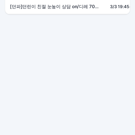
[던파]던린이 친절 눈높이 상담 on/디레 70클 +
3/3 19:45~2
본 사이트는 SOOP 및 관련 서비스와 제휴 관계가 없으며, 모든
상표는 각 소유자에게 귀속됩니다.
이용약관
·
개인정보 처리방침
·
채팅 상담
© 2025 방통실. All rights reserved.