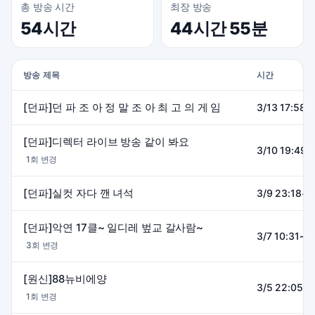
총 방송 시간
최장 방송
54시간
44시간 55분
방송 제목
시간
[던파]던 파 조 아 정 말 조 아 최 고 의 게 임
3/13 17:58~
[던파]디렉터 라이브 방송 같이 봐요
3/10 19:49~
1회 변경
[던파]실컷 자다 깬 녀석
3/9 23:18~0
[던파]악연 17클~ 일디레 벞교 갈사람~
3/7 10:31~1
3회 변경
[원신]88뉴비에양
3/5 22:05~1
1회 변경