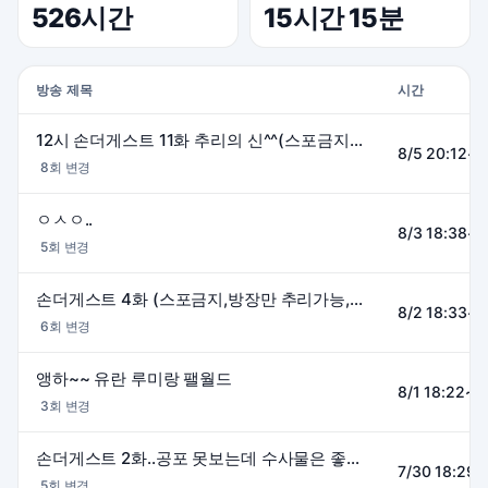
526시간
15시간 15분
방송 제목
시간
12시 손더게스트 11화 추리의 신^^(스포금지, 방장만 추리가능, 비명주의)
8/5 20:12~0
8회 변경
ㅇㅅㅇ..
8/3 18:38~2
5회 변경
손더게스트 4화 (스포금지,방장만 추리가능,무서운거 못보는사람)
8/2 18:33~0
6회 변경
앵하~~ 유란 루미랑 팰월드
8/1 18:22~0
3회 변경
손더게스트 2화..공포 못보는데 수사물은 좋아하는 사람 (스포블랙)
7/30 18:29~
5회 변경