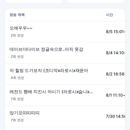
방송 제목
시간
오예우우~~
8/5 15:01~2
2회 변경
데이브더다이브 정글속으로..아직 못감
8/4 14:10~1
2회 변경
자 힐링 드가보자 (조디악x라로시x채윤아
8/2 16:56~0
4회 변경
레전드 행배 치킨시 머시기 (라로시x숩니x깡담비
8/1 11:10~2
7회 변경
앙기모띠띠띠띠
7/30 14:56~
7회 변경