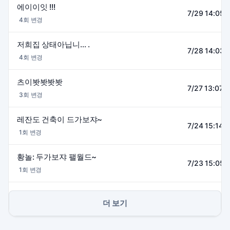
에이이잇 !!!
7/29 14:05~
4회 변경
저희집 상태아닙니... .
7/28 14:03~
4회 변경
츠이봣봣봣봣
7/27 13:07~
3회 변경
레잔도 건축이 드가보쟈~
7/24 15:14~
1회 변경
황놀: 두가보쟈 팰월드~
7/23 15:05~
1회 변경
더 보기